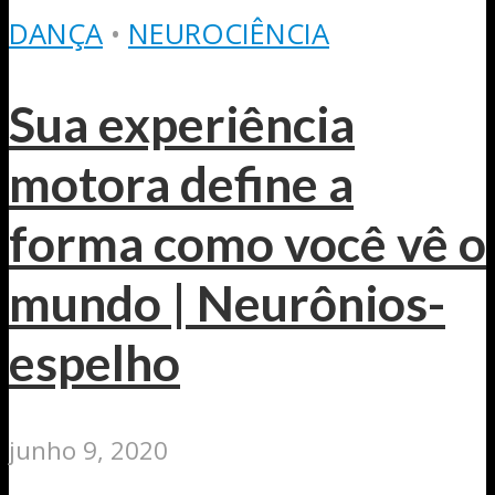
DANÇA
•
NEUROCIÊNCIA
Sua experiência
motora define a
forma como você vê o
mundo | Neurônios-
espelho
junho 9, 2020