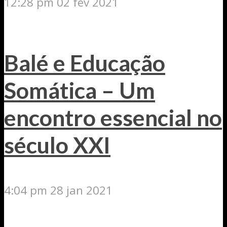
12:28 pm
02 fev 2021
Balé e Educação
Somática – Um
encontro essencial no
século XXI
4:04 pm
28 jan 2021