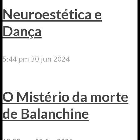
Neuroestética e
Dança
5:44 pm
30 jun 2024
O Mistério da morte
de Balanchine