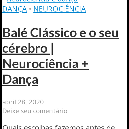
DANÇA
•
NEUROCIÊNCIA
Balé Clássico e o seu
cérebro |
Neurociência +
Dança
abril 28, 2020
Deixe seu comentário
Quais escolhas fazemos antes de