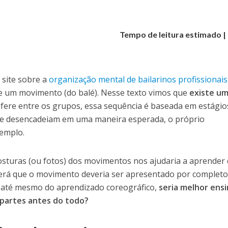
Tempo de leitura estimado | 
m
r
 site sobre a
organização mental de bailarinos profissionais
l
de um movimento (do balé). Nesse texto vimos que
existe u
ifere entre os grupos, essa sequência é baseada em estágio
r
e desencadeiam em uma maneira esperada, o próprio
xemplo.
sturas (ou fotos) dos movimentos nos ajudaria a aprender
será que o movimento deveria ser apresentado por complet
u até mesmo do aprendizado coreográfico,
seria melhor ensi
 partes antes do todo?