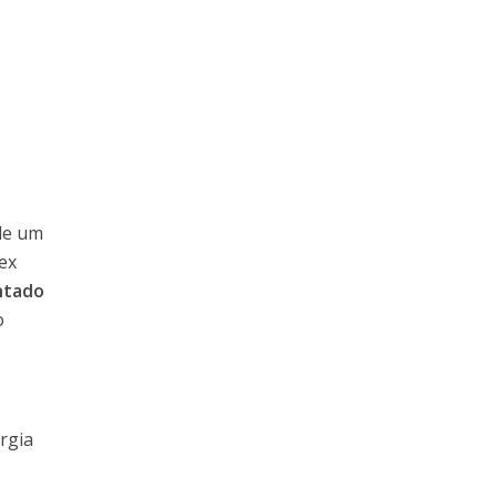
 de um
ex
ntado
o
rgia