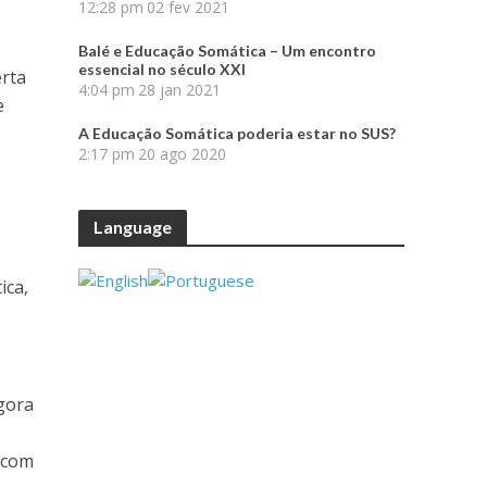
12:28 pm
02 fev 2021
Balé e Educação Somática – Um encontro
essencial no século XXI
erta
4:04 pm
28 jan 2021
e
A Educação Somática poderia estar no SUS?
2:17 pm
20 ago 2020
Language
ica,
Agora
 com