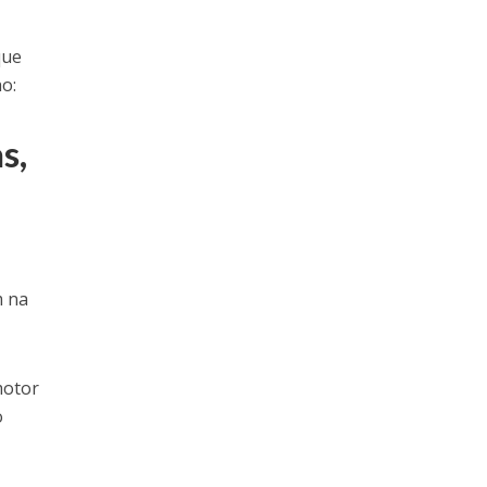
que
ho:
s,
m na
motor
o