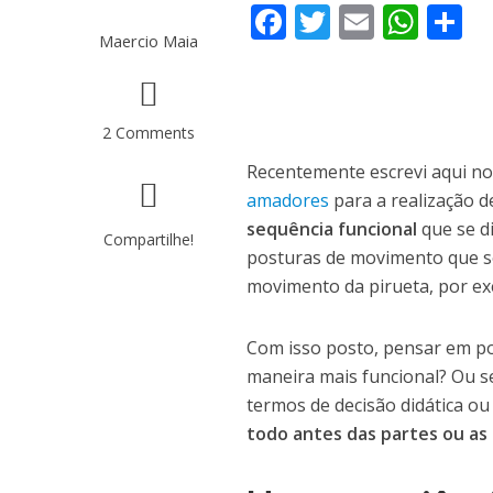
F
T
E
W
C
Maercio Maia
ac
w
m
h
o
e
itt
ai
at
b
er
l
s
p
2 Comments
o
A
a
Recentemente escrevi aqui no
o
p
ti
amadores
para a realização 
k
p
h
sequência funcional
que se d
Compartilhe!
a
posturas de movimento que s
movimento da pirueta, por e
Com isso posto, pensar em po
maneira mais funcional? Ou 
termos de decisão didática o
todo antes das partes ou as