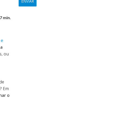
7 min.
 e
ma
s, ou
 de
o? Em
nar o