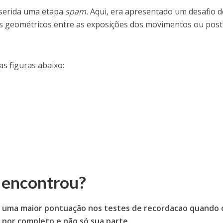
nserida uma etapa
spam.
Aqui, era apresentado um desafio d
os geométricos entre as exposições dos movimentos ou pos
s figuras abaixo:
 encontrou?
 uma maior pontuação nos testes de recordacao quando 
por completo e não só sua parte.