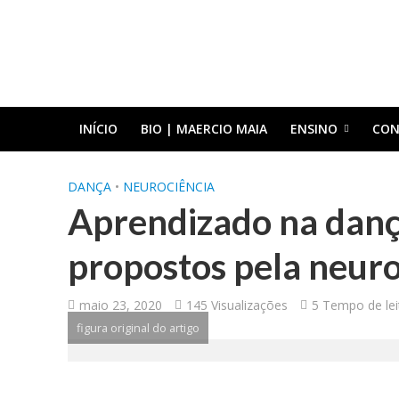
INÍCIO
BIO | MAERCIO MAIA
ENSINO
CON
DANÇA
•
NEUROCIÊNCIA
Aprendizado na dança
propostos pela neuro
maio 23, 2020
145 Visualizações
5 Tempo de lei
figura original do artigo